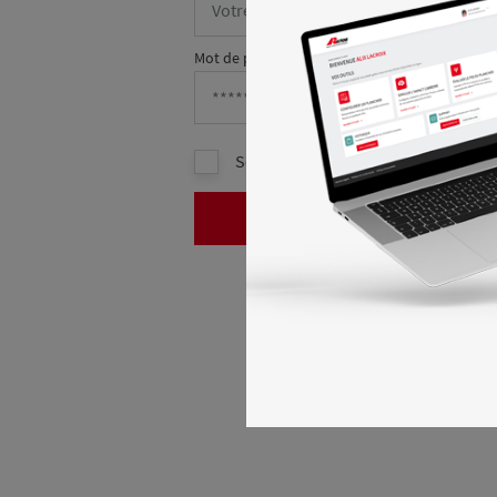
Mot de passe *
Se souvenir de moi
SE CONNE
C
Première connexion ?