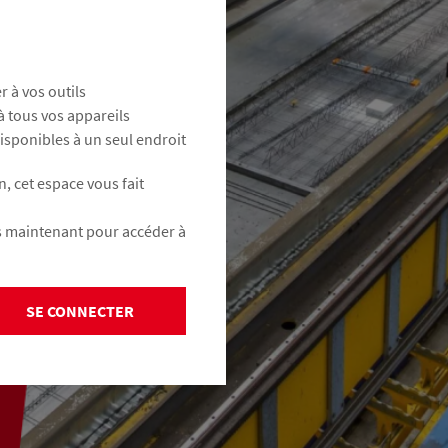
 à vos outils
à tous vos appareils
isponibles à un seul endroit
, cet espace vous fait
s maintenant pour accéder à
SE CONNECTER