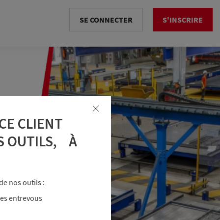
SE CONNECTER
S'INSCRIRE
CE CLIENT
S OUTILS, À
e nos outils :
les entrevous